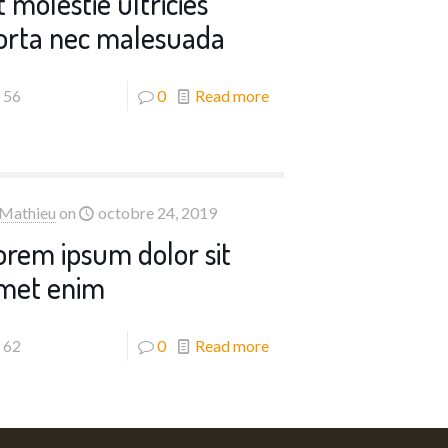
t molestie ultricies
orta nec malesuada
56
0
Read more
Mathieu
on
octobre 24, 2019
orem ipsum dolor sit
met enim
62
0
Read more