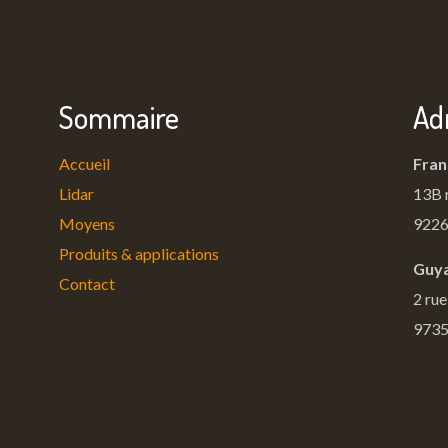
Sommaire
Ad
Accueil
Fran
Lidar
13B 
Moyens
9226
Produits & applications
Guya
Contact
2 rue
9735