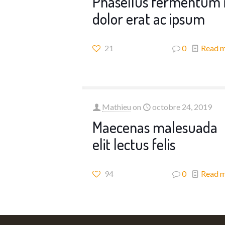
Phasellus fermentum 
dolor erat ac ipsum
21
0
Read 
Mathieu
on
octobre 24, 2019
Maecenas malesuada
elit lectus felis
94
0
Read 