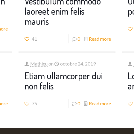
in
Vestibulum commodo
U
laoreet enim felis
p
mauris
more
41
0
Read more
Mathieu
on
octobre 24, 2019
Etiam ullamcorper dui
L
non felis
a
more
75
0
Read more